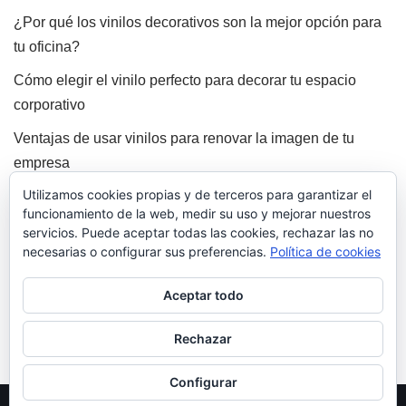
¿Por qué los vinilos decorativos son la mejor opción para
tu oficina?
Cómo elegir el vinilo perfecto para decorar tu espacio
corporativo
Ventajas de usar vinilos para renovar la imagen de tu
empresa
Utilizamos cookies propias y de terceros para garantizar el
Los mejores vinilos para oficinas: Funcionalidad y estilo
funcionamiento de la web, medir su uso y mejorar nuestros
Qué tener en cuenta al instalar vinilos en tu local comercial
servicios. Puede aceptar todas las cookies, rechazar las no
necesarias o configurar sus preferencias.
Política de cookies
Comentarios recientes
Aceptar todo
Rechazar
Configurar
Neve
| Funciona gracias a
WordPress